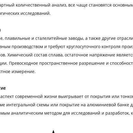
артный количественный анализ, все чаще становятся основным
гических исследований.
л
, плавильные и сталелитейные заводы, а также другие отрас
ным производством и требуют круглосуточного контроля прои
ов. Химический состав сплава, остаточное напряжение являетс
ции. Превосходное пространственное разрешение и способнос
ктное измерение.
тие
спект современной жизни выигрывает от покрытия или тонкоп
ме интегральной схемы или покрытие на алюминиевой банке дл
мым аналитическим методом для исследований и разработок, к