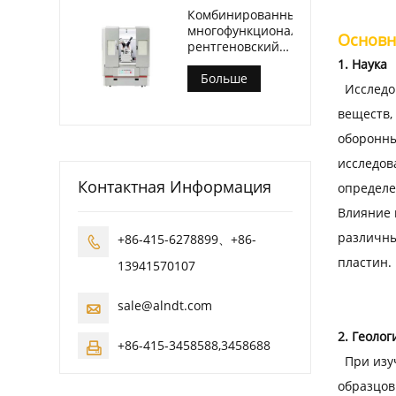
Комбинированный
многофункциональный
Основн
рентгеновский
дифрактометр
1. Наука
АЛ-Y3500
Больше
Исследов
веществ,
оборонны
исследов
Контактная Информация
определе
Влияние 
различны
+86-415-6278899、+86-

пластин.
13941570107
sale@alndt.com

2. Геоло
+86-415-3458588,3458688

При изуч
образцов