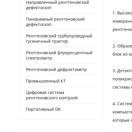
Направленный рентгеновский
дефектоскоп
1. Высок
Панорамный рентгеновский
измерени
дефектоскоп
рентгено
Рентгеновский трубопроводный
гусеничный трактор
2. Образ
Рентгеновский флуоресцентный
блок из 
спектрометр
Рентгеновский дифрактометр
3. Детек
поликрис
Промышленный КТ
системы 
Цифровая система
рентгеновского контроля
4. Систе
Портативный DR
компьюте
которые 