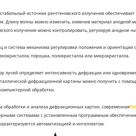
остабильный источник рентгеновского излучения обеспечивает 
я. Длину волны можно изменить, изменив материал анодной ми
вского излучения можно контролировать, регулируя анодное н
ец и система механизма регулировки положения и ориентации 
монокристалла, порошка, поликристалла или микрокристалла.
тор лучей определяет интенсивность дифракции или одноврем
таллической дифракционной картины можно получить с помо
компьютерной обработки.
ма обработки и анализа дифракционных картин, современная
Ре
рными системами с установленным программным обеспечением
характеризуются автоматизацией и интеллектом.