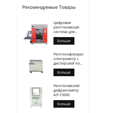
Рекомендуемые Товары
Цифровая
рентгеновская
система для
контроля литья
Больше
Рентгенофлуоресцентный
спектрометр с
дисперсией по
длине волны
(АЛ-БП-3000)
Больше
Рентгеновский
дифрактометр
АЛ-Y3000
Больше