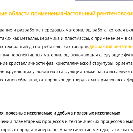
ые области применения
Настольный рентгеновски
ание и разработка передовых материалов, работа, которая вк
 таких как металлы, керамика и пластмассы, с применением в са
х технологий до потребительских товаров.
дифракция рентгено
ания перспективных материалов, включающая следующие функц
ние кристалличности фаз, кристаллической структуры, ориентац
неокружающих условий на эти функции также часто исследуются
х типов образцов, от порошков до твердых материалов всех фо
гия, полезные ископаемые и добыча полезных ископаемых
ении планетарных процессов и тектонических процессов Земл
 горных пород и минералов. Аналитические методы, такие как 