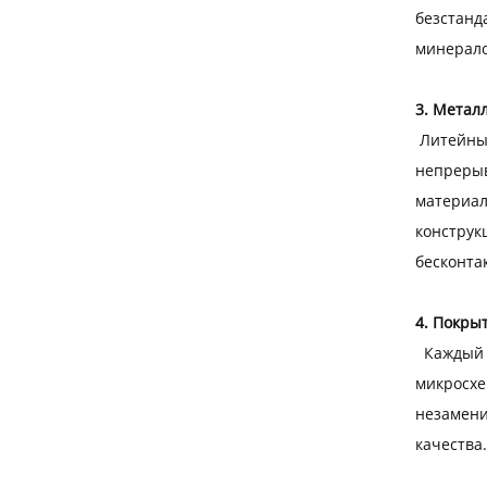
безстанд
минерало
3. Метал
Литейные
непрерыв
материал
конструк
бесконта
4. Покры
Каждый а
микросхе
незамени
качества.