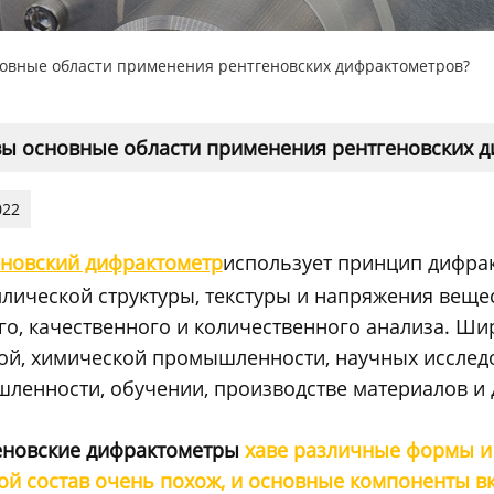
овные области применения рентгеновских дифрактометров?
ы основные области применения рентгеновских 
022
еновский дифрактометр
использует принцип дифра
ллической структуры, текстуры и напряжения вещес
го, качественного и количественного анализа. Шир
ой, химической промышленности, научных исслед
ленности, обучении, производстве материалов и д
еновские дифрактометры
хав
e различные формы и 
ой состав очень похож, и основные компоненты вк