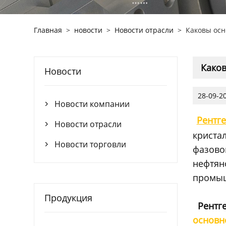
Главная
>
новости
>
Новости отрасли
>
Каковы осн
Каков
Новости
28-09-2
Новости компании

Рентг
Новости отрасли

криста
Новости торговли

фазово
нефтян
промыш
Продукция
Рентг
основн