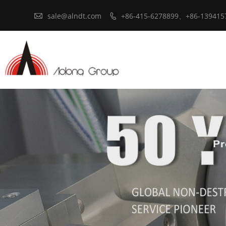

sale@alndt.com
+86-415-6278899、+86-139415
