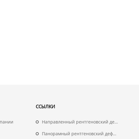
ССЫЛКИ
мпании
Направленный рентгеновский дефектоскоп
Панорамный рентгеновский дефектоскоп