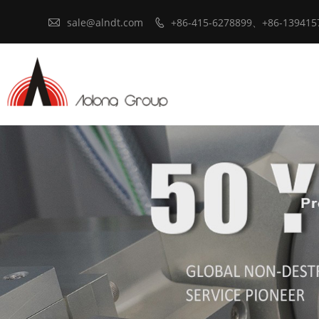

sale@alndt.com
+86-415-6278899、+86-139415
