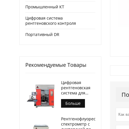
Промышленный КТ
Цифровая система
рентгеновского контроля
Портативный DR
Рекомендуемые Товары
Цифровая
рентгеновская
система для
По
контроля литья
Больше
Рентгенофлуоресцентный
спектрометр с