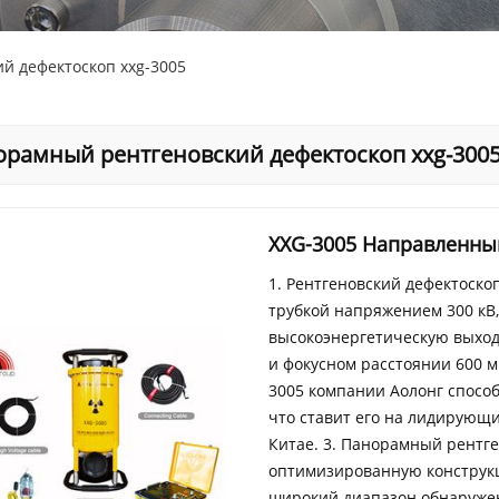
й дефектоскоп xxg-3005
рамный рентгеновский дефектоскоп xxg-300
XXG-3005 Направленны
1. Рентгеновский дефектоско
трубкой напряжением 300 кВ
высокоэнергетическую выход
и фокусном расстоянии 600 
3005 компании Аолонг способ
что ставит его на лидирующ
Китае. 3. Панорамный рентге
оптимизированную конструкц
широкий диапазон обнаружен