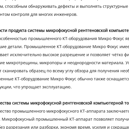
м, способным обнаруживать дефекты и выполнять структурные
нтом контроля для многих инженеров.
сти продукта системы микрофокусной рентгеновской компьют
особенностью промышленного КТ-оборудования Микро Фокус явл
ие детали. Промышленное КТ-оборудование Микро Фокус имеет
вает исключительно высокое разрешение и позволяет чётко фи
ие микротрещины, микропоры и неоднородности материала. Уг
т сканировать образец по всему углу обзора для получения н
нные КТ-оборудование Микро Фокус обычно также оснащается
укции, что упрощает эксплуатацию.
ства системы микрофокусной рентгеновской компьютерной т
ство промышленного микрофокусного КТ-аппарата заключаетс
. Микрофокусный промышленный КТ-аппарат позволяет получи
без разрезания или разборки, экономя время, усилия и сокраща