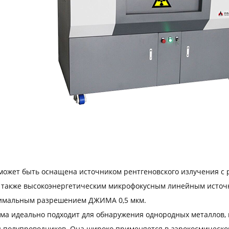
может быть оснащена источником рентгеновского излучения с
а также высокоэнергетическим микрофокусным линейным источн
имальным разрешением ДЖИМА 0,5 мкм.
ема идеально подходит для обнаружения однородных металлов, 
и полупроводников. Она широко применяется в аэрокосмическ