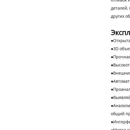
деталей,
других об
Эксп
●
Открыта
●
3D объе
●
Прочная
●
Высокот
●
Внешний
●
Автомат
●
Проанал
●
Выявляй
●
Анализи
общий пр
●
Интерфе
●
Метод с