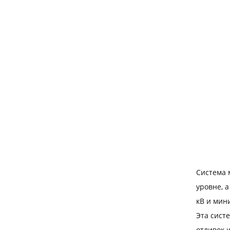
Система 
уровне, 
кВ и мин
Эта сист
отливок 