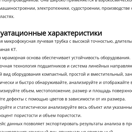
 машиностроении, электротехнике, судостроении, производстве 
ластях.
луатационные характеристики
я микрофокусная лучевая трубка с высокой точностью, длитель
мная КТ.
 мраморная основа обеспечивает устойчивость оборудования.
очная технология подшипников и система линейных направля
 вид оборудования компактный, простой и вместительный, зан
ически и быстро обнаруживайте, анализируйте и отображайте 
изируйте объем, местоположение, размер и площадь поверхнос
те дефекты с помощью цветов в зависимости от их размера.
руйте и статистически анализируйте весь объект или указанны
оцент пористости и объем пористости.
йс данных позволяет экспортировать результаты анализа в п
канирования: конусный луч, опционально спиральный.