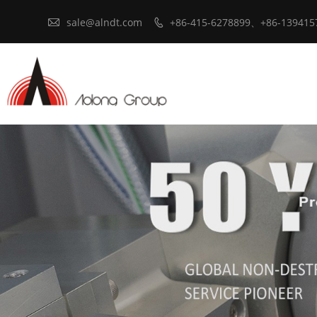

sale@alndt.com
+86-415-6278899、+86-139415
