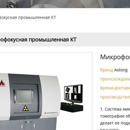
окусная промышленная КТ
офокусная промышленная КТ
Микрофо
бренд
Aolong
происхожден
время доста
производстве
1. Система ми
томографии об
делает ее под
точности.