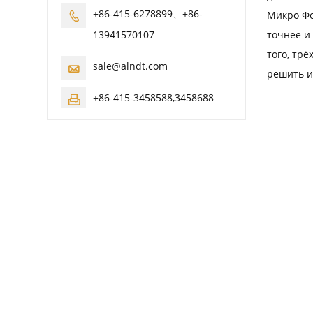
+86-415-6278899、+86-
Микро Фо

точнее и
13941570107
того, тр
sale@alndt.com

решить и
+86-415-3458588,3458688
