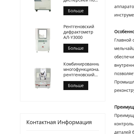
длине волны
аппарато
(АЛ-БП-3000)
Больше
инструме
Рентгеновский
Особенно
дифрактометр
АЛ-Y3000
Главной 
Больше
мельчайш
обеспечи
Комбинированный
внутренн
многофункциональный
позволяе
рентгеновский
дифрактометр
Промышле
АЛ-Y3500
Больше
реконстр
Преимуще
Преимуще
Контактная Информация
контроль
деталей 