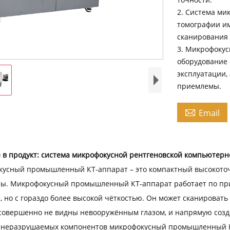
2. Система ми
томографии им
сканирования 
3. Микрофоку
оборудование 
эксплуатации,
приемлемы.

Email
 в продукт: система микрофокусной рентгеновской компьютер
усный промышленный КТ-аппарат – это компактный высокоточ
ы. Микрофокусный промышленный КТ-аппарат работает по при
, но с гораздо более высокой чёткостью. Он может сканировать
совершенно не видны невооружённым глазом, и напрямую созда
 неразрушаемых компонентов микрофокусный промышленный КТ