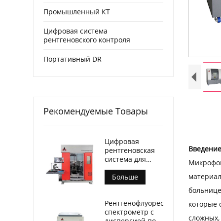
Промышленный КТ
Цифровая система
рентгеновского контроля
Портативный DR
Рекомендуемые Товары
Цифровая
Введение
рентгеновская
система для
Микрофок
контроля литья
материал
Больше
больнице
Рентгенофлуоресцентный
которые 
спектрометр с
сложных,
дисперсией по