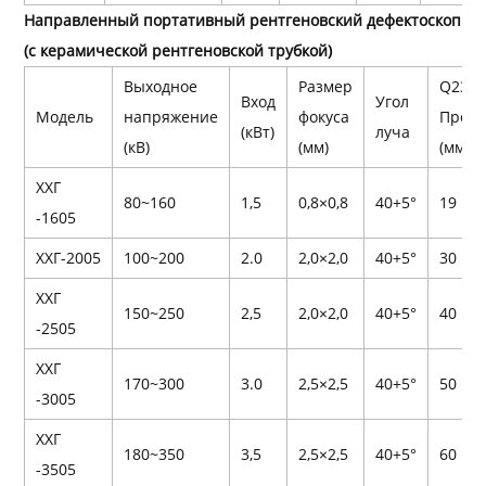
Направленный портативный рентгеновский дефектоскоп
(с керамической рентгеновской трубкой)
Выходное
Размер
Q235 
Вход
Угол
Модель
напряжение
фокуса
Прон
(кВт)
луча
(кВ)
(мм)
(мм)
ХХГ
80~160
1,5
0,8×0,8
40+5°
19
-1605
ХХГ-2005
100~200
2.0
2,0×2,0
40+5°
30
ХХГ
150~250
2,5
2,0×2,0
40+5°
40
-2505
ХХГ
170~300
3.0
2,5×2,5
40+5°
50
-3005
ХХГ
180~350
3,5
2,5×2,5
40+5°
60
-3505