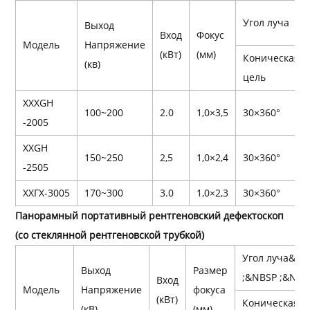
Угол луча
Выход
Вход
Фокус
Модель
Напряжение
(кВт)
(мм)
Коническая
(кв)
цель
XXXGH
100~200
2.0
1,0×3,5
30×360°
-2005
XXGH
150~250
2,5
1,0×2,4
30×360°
-2505
ХХГХ-3005
170~300
3.0
1,0×2,3
30×360°
Панорамный портативный рентгеновский дефектоскоп
(со стеклянной рентгеновской трубкой)
Угол луча&NB
Выход
Размер
;&NBSP ;&NBSP
Вход
Модель
Напряжение
фокуса
(кВт)
Коническая
(кВ)
(мм)