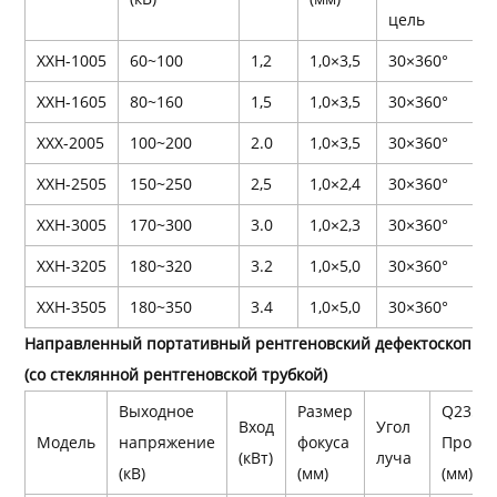
цель
ХХН-1005
60~100
1,2
1,0×3,5
30×360°
ХХН-1605
80~160
1,5
1,0×3,5
30×360°
ХХХ-2005
100~200
2.0
1,0×3,5
30×360°
ХХН-2505
150~250
2,5
1,0×2,4
30×360°
ХХН-3005
170~300
3.0
1,0×2,3
30×360°
ХХН-3205
180~320
3.2
1,0×5,0
30×360°
ХХН-3505
180~350
3.4
1,0×5,0
30×360°
Направленный портативный рентгеновский дефектоскоп
(со стеклянной рентгеновской трубкой)
Выходное
Размер
Q235 М
Вход
Угол
Модель
напряжение
фокуса
Прони
(кВт)
луча
(кВ)
(мм)
(мм)