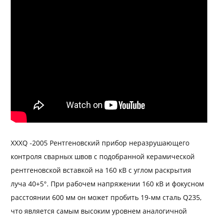
XXXQ -2005 Рентгеновский прибор неразрушающего
контроля сварных швов с подобранной керамической
рентгеновской вставкой на 160 кВ с углом раскрытия
луча 40+5°. При рабочем напряжении 160 кВ и фокусном
расстоянии 600 мм он может пробить 19-мм сталь Q235,
что является самым высоким уровнем аналогичной