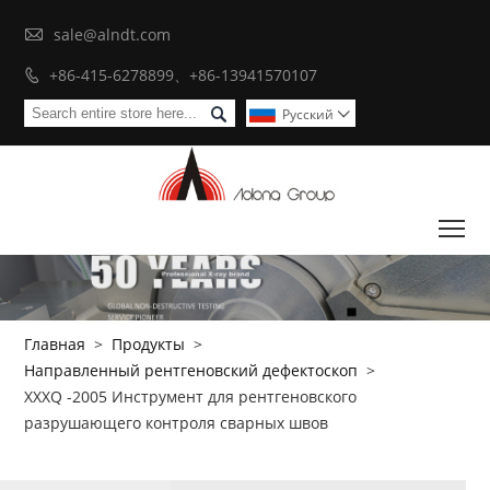

sale@alndt.com
+86-415-6278899、+86-13941570107


Pусский

To
Главная
>
Продукты
>
Направленный рентгеновский дефектоскоп
>
XXXQ -2005 Инструмент для рентгеновского
разрушающего контроля сварных швов